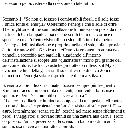
necessario per accedere alla creazione di tale futuro.
Scenario 1: “Se non ci fossero i combustibili fossili e il sole fosse
l’unica fonte di energia? Useremmo l’energia che il sole ci offre.”
The bright side of the sun: installazione luminosa composta da una
matrice di 625 lampade alogene che si riflette in una cornice di
specchi e crea l’effetto visivo di una sfera di 50m di diametro.
L’energia dell’installazione è proprio quella del sole, infatti proviene
da fonti rinnovabili. Grazie a un effetto visivo ottenuto attraverso
pannelli a specchio non paralleli, guardando all’interno
dell’installazione si scopre una “quadrisfera” molto più grande del
suo contenitore. Le luci caustiche prodotte dai riflessi sul Mylar
evocano le luci della galassia. Il sole riflesso è di circa 20m di
diametro e l’energia solare ri-prodotta è di circa 30kwh.
Scenario 2:”Se i disastri climatici fossero sempre più frequenti?
Saremmo raccolti in comunità resilienti, condividendo risorse e
speranze. Perché siamo tutti sulla stessa barca.”
Disastro: installazione luminosa composta da una pedana vibrante e
un ring di luce che proietta le ombre dei visitatori sulle pareti. Dis-
astro, letteralmente ‘senza stelle’, perché nel mare senza riferimenti ti
perdi. I viaggiatori si trovano riuniti su una zattera alla deriva, i loro
corpi sono l’unica presenza sulla scena, un baluardo di umanità
speranzosa in cerca di appigli e approdi.