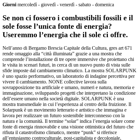
Giorni
mercoledì - giovedì - venerdì - sabato - domenica
Se non ci fossero i combustibili fossili e il
sole fosse l’unica fonte di energia?
Useremmo l’energia che il sole ci offre.
Nell’anno di Bergamo Brescia Capitale della Cultura, gres art 671
rende omaggio alla “città illuminata” grazie a una mostra che
comprende l’installazione di tre opere immersive che proiettano chi
le visita in scenari futuri, in cerca di un nuovo punto di vista sulle
sfide imposte dal cambiamento climatico. La mostra SOLARPUNK
è uno spazio performativo, un laboratorio di indagine percettiva per
vivere il cambiamento. NONE collective lavora sulla
sovrapposizione tra artificiale e umano, numeri e natura, memoria e
immaginazione, sviluppando progetti che interpretano la condizione
dell’essere umano nella società digitale. SOLARPUNK è una
mostra transmediale in cui l’esperienza al centro della fruizione. Il
Solarpunk è un movimento letterario e artistico che immagina e
lavora per realizzare un futuro sostenibile interconnesso con la
natura e la comunità. Il termine “solar” indica l’energia solare come
fonte di energia rinnovabile e una visione ottimistica del futuro che
rifiuta il catastrofismo climatico, mentre “punk” si riferisce
all’entusiasmo controculturale, post-capitalista e decoloniale,