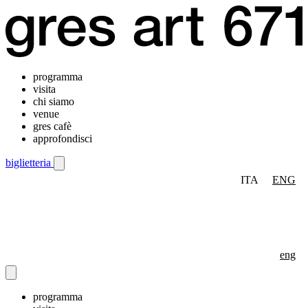
programma
visita
chi siamo
venue
gres cafè
approfondisci
biglietteria
ITA
ENG
Menu di navigazione mobile
eng
programma