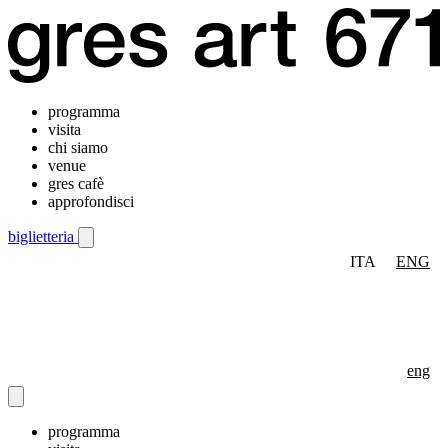
programma
visita
chi siamo
venue
gres cafè
approfondisci
biglietteria
ITA
ENG
Menu di navigazione mobile
eng
programma