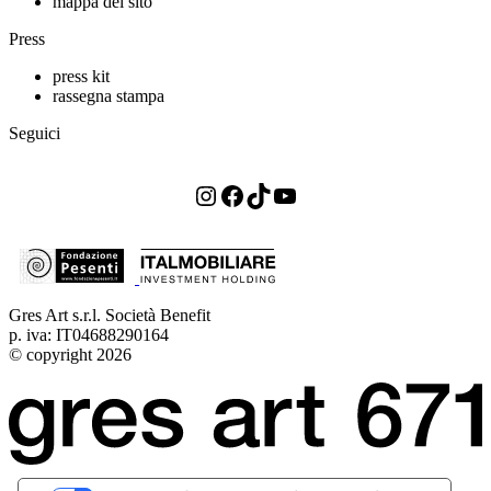
mappa del sito
Press
press kit
rassegna stampa
Seguici
Instagram
Facebook
TikTok
YouTube
Gres Art s.r.l. Società Benefit
p. iva: IT04688290164
© copyright 2026