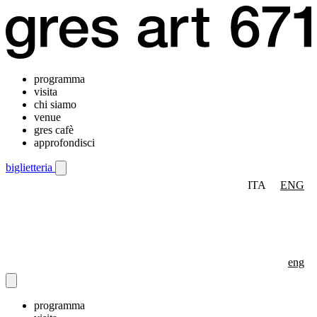
programma
visita
chi siamo
venue
gres cafè
approfondisci
biglietteria
ITA
ENG
Menu di navigazione mobile
eng
programma