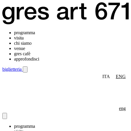
programma
visita
chi siamo
venue
gres cafè
approfondisci
biglietteria
ITA
ENG
Menu di navigazione mobile
eng
programma