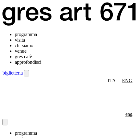
programma
visita
chi siamo
venue
gres cafè
approfondisci
biglietteria
ITA
ENG
Menu di navigazione mobile
eng
programma