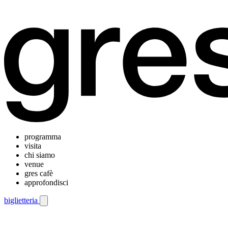
programma
visita
chi siamo
venue
gres cafè
approfondisci
biglietteria
Menu di navigazione mobile