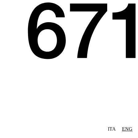
ITA
ENG