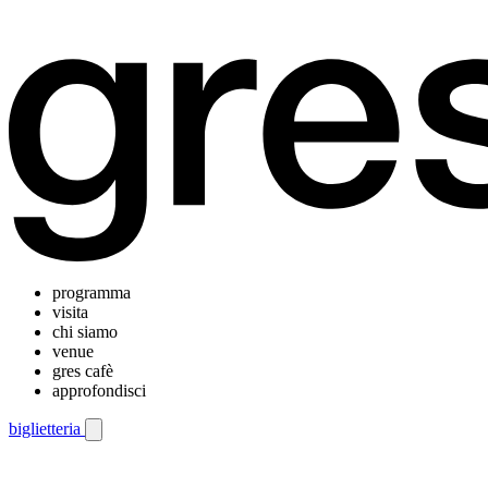
programma
visita
chi siamo
venue
gres cafè
approfondisci
biglietteria
Menu di navigazione mobile