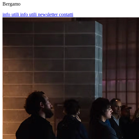
Bergamo
info utili
info utili
newsletter
contatti