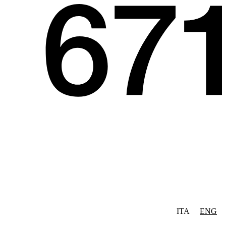
ITA
ENG