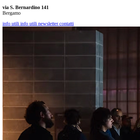
via S. Bernardino 141
Bergamo
info utili
info utili
newsletter
contatti