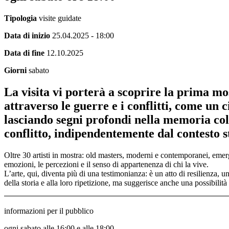
Tipologia
visite guidate
Data di inizio
25.04.2025 - 18:00
Data di fine
12.10.2025
Giorni
sabato
La visita vi porterà a scoprire la prima mos
attraverso le guerre e i conflitti, come un 
lasciando segni profondi nella memoria coll
conflitto, indipendentemente dal contesto s
Oltre 30 artisti in mostra: old masters, moderni e contemporanei, emergen
emozioni, le percezioni e il senso di appartenenza di chi la vive.
L’arte, qui, diventa più di una testimonianza: è un atto di resilienza, u
della storia e alla loro ripetizione, ma suggerisce anche una possibilità d
informazioni per il pubblico
ogni sabato alle 16:00 e alle 18:00