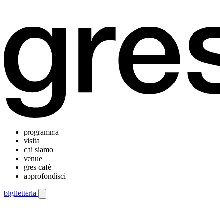
programma
visita
chi siamo
venue
gres cafè
approfondisci
biglietteria
Menu di navigazione mobile