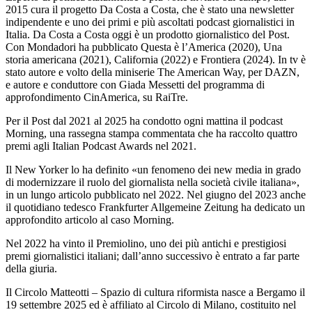
2015 cura il progetto Da Costa a Costa, che è stato una newsletter
indipendente e uno dei primi e più ascoltati podcast giornalistici in
Italia. Da Costa a Costa oggi è un prodotto giornalistico del Post.
Con Mondadori ha pubblicato Questa è l’America (2020), Una
storia americana (2021), California (2022) e Frontiera (2024). In tv è
stato autore e volto della miniserie The American Way, per DAZN,
e autore e conduttore con Giada Messetti del programma di
approfondimento CinAmerica, su RaiTre.
Per il Post dal 2021 al 2025 ha condotto ogni mattina il podcast
Morning, una rassegna stampa commentata che ha raccolto quattro
premi agli Italian Podcast Awards nel 2021.
Il New Yorker lo ha definito «un fenomeno dei new media in grado
di modernizzare il ruolo del giornalista nella società civile italiana»,
in un lungo articolo pubblicato nel 2022. Nel giugno del 2023 anche
il quotidiano tedesco Frankfurter Allgemeine Zeitung ha dedicato un
approfondito articolo al caso Morning.
Nel 2022 ha vinto il Premiolino, uno dei più antichi e prestigiosi
premi giornalistici italiani; dall’anno successivo è entrato a far parte
della giuria.
Il Circolo Matteotti – Spazio di cultura riformista nasce a Bergamo il
19 settembre 2025 ed è affiliato al Circolo di Milano, costituito nel