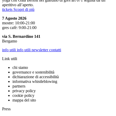
yoga con Gaia Bertoli nel giardino di gres art 671 seguita da un
aperitivo all’aperto.
tickets
Scopri di più
7 Agosto 2026
mostre: 10:00-21:00
gres cafè: 9:00-21:00
via S. Bernardino 141
Bergamo
info utili
info utili
newsletter
contatti
Link utili
chi siamo
governance e sostenibilità
dichiarazione di accessibilità
informativa whistleblowing
partners
privacy policy
cookie policy
mappa del sito
Press