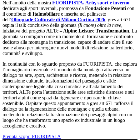
Nell’ambito della mostra
FUORIPISTA. Arte, sport e inverno
,
dedicata agli sport invernali, promossa da
Fondazione Pesenti
con
il contributo di
Italmobiliare
e inserita nel palinsesto
dell’
Olimpiade Culturale di Milano Cortina 2026
, gres art 671
ospita il talk conclusivo della giornata
(Il cuore) oltre la neve
,
iniziativa del progetto
ALTe – Alpine Leisure Transformation
. La
giornata si configura come un momento di formazione e confronto
dedicato alla montagna in transizione, capace di andare oltre il suo
uso e abuso per interrogare nuovi modelli di relazione tra territorio,
comunità e sviluppo.
In continuità con lo sguardo proposto da FUORIPISTA, che esplora
l’immaginario invernale e il mondo della montagna attraverso un
dialogo tra arte, sport, architettura e ricerca, mettendo in relazione
dimensione culturale, trasformazioni del paesaggio e sfide
contemporanee legate alla crisi climatica e all’adattamento dei
territori, ALTe porta l’attenzione sulle aree sciistiche dismesse e sui
territori alpini come spazi da rigenerare e ripensare in chiave
sostenibile. Ospitare questo appuntamento a gres art 671 rafforza il
dialogo tra la rigenerazione delle montagne e quella urbana,
mettendo in relazione la trasformazione dei paesaggi alpini con un
luogo che ha trasformato uno spazio ex industriale in un luogo
accogliente e creativo.
Prenota
scopri FUORIPISTA