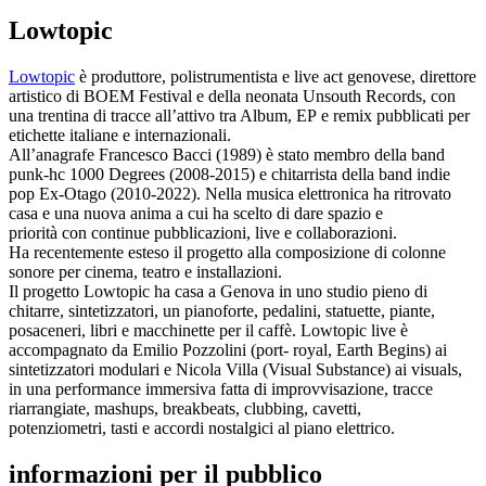
Lowtopic
Lowtopic
è produttore, polistrumentista e live act genovese, direttore
artistico di BOEM Festival e della neonata Unsouth Records, con
una trentina di tracce all’attivo tra Album, EP e remix pubblicati per
etichette italiane e internazionali.
All’anagrafe Francesco Bacci (1989) è stato membro della band
punk-hc 1000 Degrees (2008-2015) e chitarrista della band indie
pop Ex-Otago (2010-2022). Nella musica elettronica ha ritrovato
casa e una nuova anima a cui ha scelto di dare spazio e
priorità con continue pubblicazioni, live e collaborazioni.
Ha recentemente esteso il progetto alla composizione di colonne
sonore per cinema, teatro e installazioni.
Il progetto Lowtopic ha casa a Genova in uno studio pieno di
chitarre, sintetizzatori, un pianoforte, pedalini, statuette, piante,
posaceneri, libri e macchinette per il caffè. Lowtopic live è
accompagnato da Emilio Pozzolini (port- royal, Earth Begins) ai
sintetizzatori modulari e Nicola Villa (Visual Substance) ai visuals,
in una performance immersiva fatta di improvvisazione, tracce
riarrangiate, mashups, breakbeats, clubbing, cavetti,
potenziometri, tasti e accordi nostalgici al piano elettrico.
informazioni per il pubblico