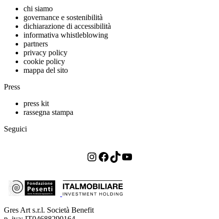
chi siamo
governance e sostenibilità
dichiarazione di accessibilità
informativa whistleblowing
partners
privacy policy
cookie policy
mappa del sito
Press
press kit
rassegna stampa
Seguici
Instagram
Facebook
TikTok
YouTube
Gres Art s.r.l. Società Benefit
p. iva: IT04688290164