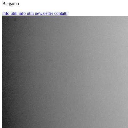
Bergamo
info utili
info utili
newsletter
contatti