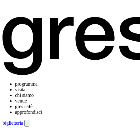
programma
visita
chi siamo
venue
gres cafè
approfondisci
biglietteria
Menu di navigazione mobile