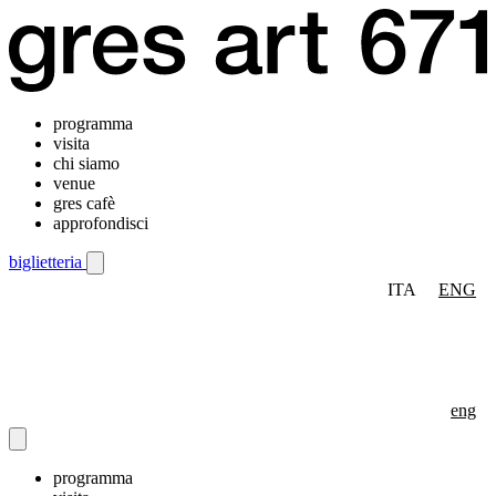
programma
visita
chi siamo
venue
gres cafè
approfondisci
biglietteria
ITA
ENG
Menu di navigazione mobile
eng
programma