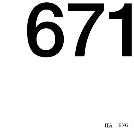
ITA
ENG