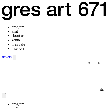
program
visit
about us
venue
gres cafè
discover
tickets
ITA
ENG
Mobile navigation menu
ita
program