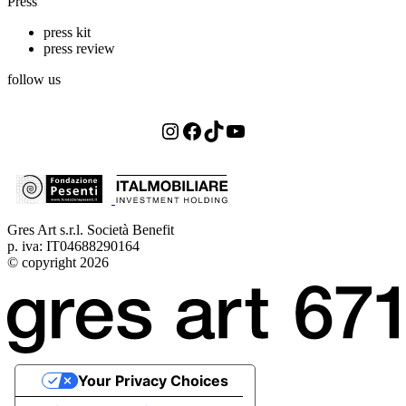
Press
press kit
press review
follow us
Instagram
Facebook
TikTok
YouTube
Gres Art s.r.l. Società Benefit
p. iva: IT04688290164
© copyright 2026
Your Privacy Choices