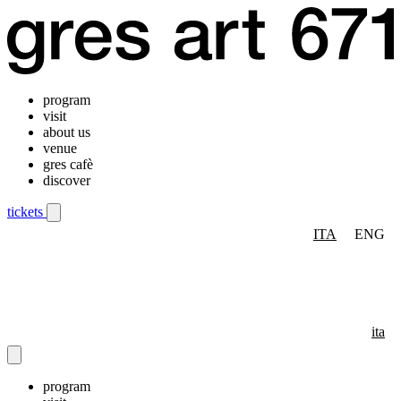
program
visit
about us
venue
gres cafè
discover
tickets
ITA
ENG
Mobile navigation menu
ita
program