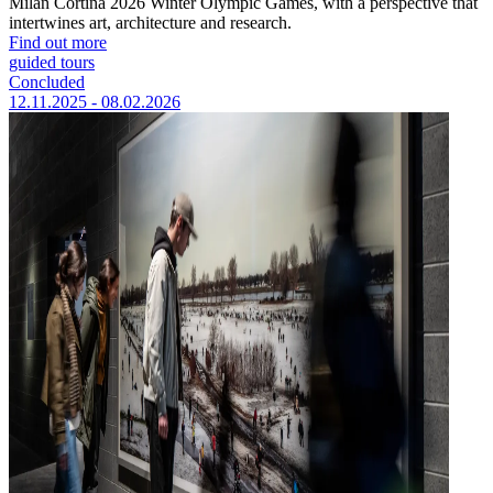
Milan Cortina 2026 Winter Olympic Games, with a perspective that
intertwines art, architecture and research.
Find out more
guided tours
Concluded
12.11.2025 - 08.02.2026