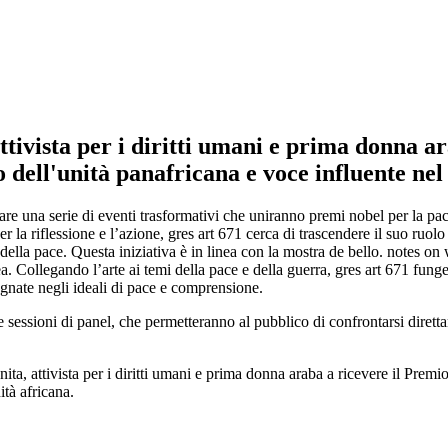
ivista per i diritti umani e prima donna ar
 dell'unità panafricana e voce influente nel
re una serie di eventi trasformativi che uniranno premi nobel per la pace
er la riflessione e l’azione, gres art 671 cerca di trascendere il suo ru
della pace. Questa iniziativa è in linea con la mostra de bello. notes on
ea. Collegando l’arte ai temi della pace e della guerra, gres art 671 fung
egnate negli ideali di pace e comprensione.
 e sessioni di panel, che permetteranno al pubblico di confrontarsi diret
nita, attivista per i diritti umani e prima donna araba a ricevere il Pre
tà africana.