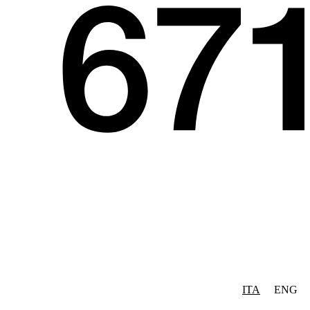
ITA
ENG